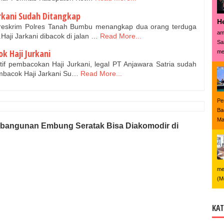
rkani Sudah Ditangkap
H
reskrim Polres Tanah Bumbu menangkap dua orang terduga
am
Haji Jarkani dibacok di jalan …
Read More...
Sa
k Haji Jurkani
me
if pembacokan Haji Jurkani, legal PT Anjawara Satria sudah
mbacok Haji Jarkani Su…
Read More...
Pe
Ba
Ma
mbangunan Embung Seratak Bisa Diakomodir di
me
(M
KAT