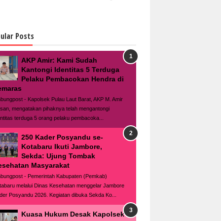
ular Posts
AKP Amir: Kami Sudah
Kantongi Identitas 5 Terduga
Pelaku Pembacokan Hendra di
emaras
bungpost - Kapolsek Pulau Laut Barat, AKP M. Amir
san, mengatakan pihaknya telah mengantongi
entitas terduga 5 orang pelaku pembacoka...
250 Kader Posyandu se-
Kotabaru Ikuti Jambore,
Sekda: Ujung Tombak
esehatan Masyarakat
bungpost - Pemerintah Kabupaten (Pemkab)
tabaru melalui Dinas Kesehatan menggelar Jambore
der Posyandu 2026. Kegiatan dibuka Sekda Ko...
Kuasa Hukum Desak Kapolsek