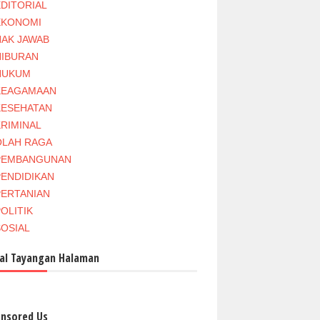
EDITORIAL
EKONOMI
HAK JAWAB
HIBURAN
HUKUM
KEAGAMAAN
KESEHATAN
KRIMINAL
OLAH RAGA
PEMBANGUNAN
PENDIDIKAN
PERTANIAN
OLITIK
SOSIAL
al Tayangan Halaman
nsored Us