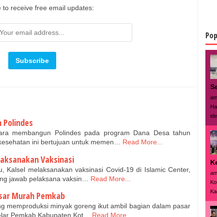
 to receive free email updates:
Pop
S
am
Ha
id
 Polindes
tara membangun Polindes pada program Dana Desa tahun
 kesehatan ini bertujuan untuk memen…
Read More...
Laksanakan Vaksinasi
K
, Kalsel melaksanakan vaksinasi Covid-19 di Islamic Center,
am
ng jawab pelaksana vaksin…
Read More...
Ko
Ka
asar Murah Pemkab
ng memproduksi minyak goreng ikut ambil bagian dalam pasar
igelar Pemkab Kabupaten Kot…
Read More...