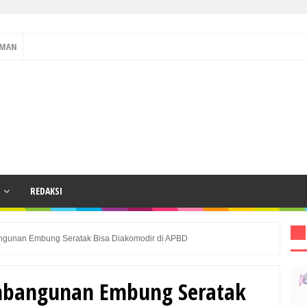
OMAN
REDAKSI
ngunan Embung Seratak Bisa Diakomodir di APBD
mbangunan Embung Seratak