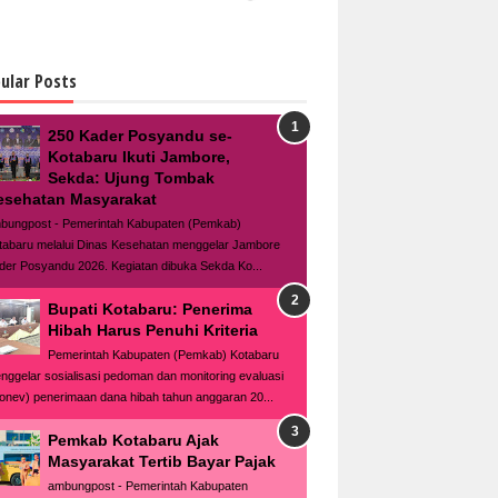
ular Posts
250 Kader Posyandu se-
Kotabaru Ikuti Jambore,
Sekda: Ujung Tombak
esehatan Masyarakat
bungpost - Pemerintah Kabupaten (Pemkab)
tabaru melalui Dinas Kesehatan menggelar Jambore
der Posyandu 2026. Kegiatan dibuka Sekda Ko...
Bupati Kotabaru: Penerima
Hibah Harus Penuhi Kriteria
Pemerintah Kabupaten (Pemkab) Kotabaru
nggelar sosialisasi pedoman dan monitoring evaluasi
onev) penerimaan dana hibah tahun anggaran 20...
Pemkab Kotabaru Ajak
Masyarakat Tertib Bayar Pajak
ambungpost - Pemerintah Kabupaten