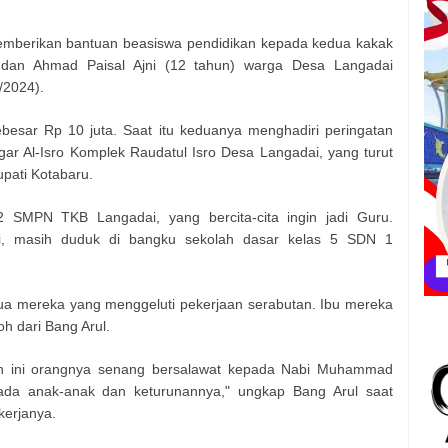
 memberikan bantuan beasiswa pendidikan kepada kedua kakak
n) dan Ahmad Paisal Ajni (12 tahun) warga Desa Langadai
/2024).
besar Rp 10 juta. Saat itu keduanya menghadiri peringatan
gar Al-Isro Komplek Raudatul Isro Desa Langadai, yang turut
upati Kotabaru.
 2 SMPN TKB Langadai, yang bercita-cita ingin jadi Guru.
i, masih duduk di bangku sekolah dasar kelas 5 SDN 1
tua mereka yang menggeluti pekerjaan serabutan. Ibu mereka
h dari Bang Arul.
 ini orangnya senang bersalawat kepada Nabi Muhammad
da anak-anak dan keturunannya," ungkap Bang Arul saat
kerjanya.