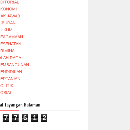
EDITORIAL
EKONOMI
HAK JAWAB
HIBURAN
HUKUM
KEAGAMAAN
KESEHATAN
KRIMINAL
OLAH RAGA
PEMBANGUNAN
PENDIDIKAN
PERTANIAN
OLITIK
SOSIAL
al Tayangan Halaman
7
7
6
1
2