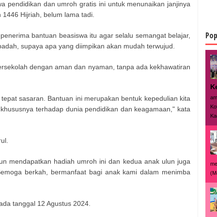
a pendidikan dan umroh gratis ini untuk menunaikan janjinya
446 Hijriah, belum lama tadi.
Pop
enerima bantuan beasiswa itu agar selalu semangat belajar,
 ibadah, supaya apa yang diimpikan akan mudah terwujud.
bersekolah dengan aman dan nyaman, tanpa ada kekhawatiran
K
am
n tepat sasaran. Bantuan ini merupakan bentuk kepedulian kita
Ko
hususnya terhadap dunia pendidikan dan keagamaan," kata
Ka
ul.
ulun mendapatkan hadiah umroh ini dan kedua anak ulun juga
me
 Semoga berkah, bermanfaat bagi anak kami dalam menimba
(M
ada tanggal 12 Agustus 2024.