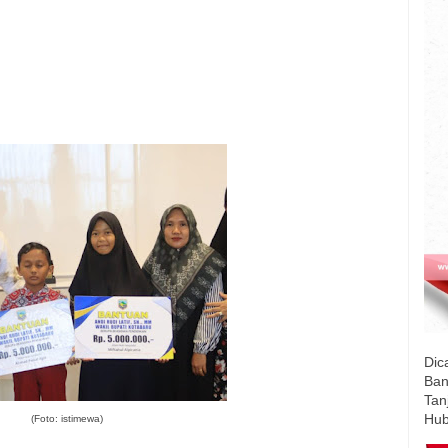
Dic
Ban
Tan
Hub
(Foto: istimewa)