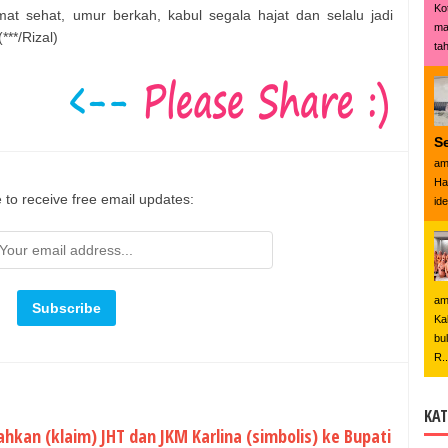
Ko
at sehat, umur berkah, kabul segala hajat dan selalu jadi
ma
**/Rizal)
tah
S
am
Ha
 to receive free email updates:
id
am
Ka
bu
R..
KAT
hkan (klaim) JHT dan JKM Karlina (simbolis) ke Bupati