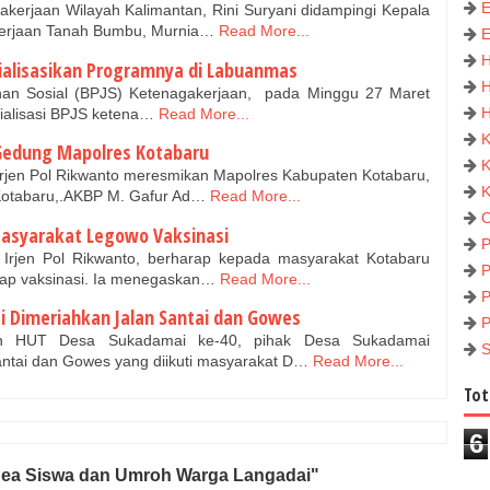
akerjaan Wilayah Kalimantan, Rini Suryani didampingi Kepala
erjaan Tanah Bumbu, Murnia…
Read More...
ialisasikan Programnya di Labuanmas
an Sosial (BPJS) Ketenagakerjaan, pada Minggu 27 Maret
ialisasi BPJS ketena…
Read More...
Gedung Mapolres Kotabaru
Irjen Pol Rikwanto meresmikan Mapolres Kabupaten Kotabaru,
Kotabaru,.AKBP M. Gafur Ad…
Read More...
Masyarakat Legowo Vaksinasi
 Irjen Pol Rikwanto, berharap kepada masyarakat Kotabaru
dap vaksinasi. Ia menegaskan…
Read More...
 Dimeriahkan Jalan Santai dan Gowes
P
n HUT Desa Sukadamai ke-40, pihak Desa Sukadamai
antai dan Gowes yang diikuti masyarakat D…
Read More...
Tot
6
Bea Siswa dan Umroh Warga Langadai"