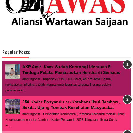
Popular Posts
AKP Amir: Kami Sudah Kantongi Identitas 5
Terduga Pelaku Pembacokan Hendra di Semaras
ambungpost - Kapolsek Pulau Laut Barat, AKP M. Amir Hasan,
mengatakan pihaknya telah mengantongi identitas terduga 5 orang pelaku
pembacoka...
250 Kader Posyandu se-Kotabaru Ikuti Jambore,
Sekda: Ujung Tombak Kesehatan Masyarakat
ambungpost - Pemerintah Kabupaten (Pemkab) Kotabaru melalui Dinas
Kesehatan menggelar Jambore Kader Posyandu 2026. Kegiatan dibuka Sekda
Ko...