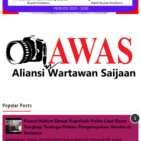
Popular Posts
Kuasa Hukum Desak Kapolsek Pulau Laut Barat
Tangkap Terduga Pelaku Pengeroyokan Hendra di
Semaras
ambungpost - Ansori, SH dari Kantor Hukum Badrul Ain Sanusi Al-Afif, Kuasa