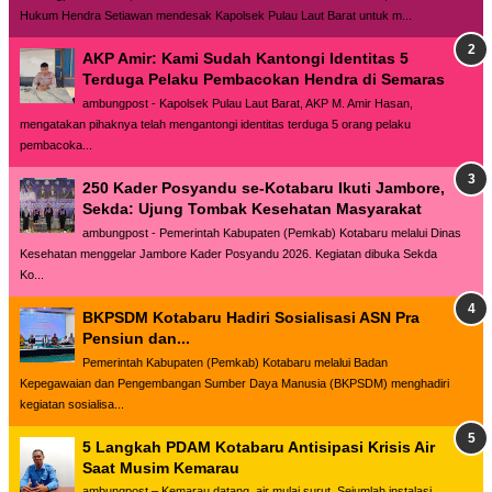
Hukum Hendra Setiawan mendesak Kapolsek Pulau Laut Barat untuk m...
AKP Amir: Kami Sudah Kantongi Identitas 5
Terduga Pelaku Pembacokan Hendra di Semaras
ambungpost - Kapolsek Pulau Laut Barat, AKP M. Amir Hasan,
mengatakan pihaknya telah mengantongi identitas terduga 5 orang pelaku
pembacoka...
250 Kader Posyandu se-Kotabaru Ikuti Jambore,
Sekda: Ujung Tombak Kesehatan Masyarakat
ambungpost - Pemerintah Kabupaten (Pemkab) Kotabaru melalui Dinas
Kesehatan menggelar Jambore Kader Posyandu 2026. Kegiatan dibuka Sekda
Ko...
BKPSDM Kotabaru Hadiri Sosialisasi ASN Pra
Pensiun dan...
Pemerintah Kabupaten (Pemkab) Kotabaru melalui Badan
Kepegawaian dan Pengembangan Sumber Daya Manusia (BKPSDM) menghadiri
kegiatan sosialisa...
5 Langkah PDAM Kotabaru Antisipasi Krisis Air
Saat Musim Kemarau
ambungpost – Kemarau datang, air mulai surut. Sejumlah instalasi